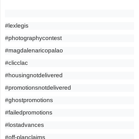
#lexlegis
#photographycontest
#magdalenaricopalao
#clicclac
#housingnotdelivered
#promotionsnotdelivered
#ghostpromotions
#failedpromotions
#lostadvances
#off-planclaims