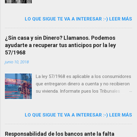
plataformas
www.reclamacionesviviendasnoentregadas.es y
www.trampolinhills.com ,
LO QUE SIGUE TE VA A INTERESAR :-) LEER MÁS
www.afectadosaifos.com con el despacho
Lexlegis (www.lexlegis.es) que coordina dichas
¿Sin casa y sin Dinero? Llamanos. Podemos
plataformas ha organizado el segundo
ayudarte a recuperar tus anticipos por la ley
concurso de fotografía sobre “Urbanizaciones
57/1968
Fantasma”, consistente en imágenes sobre
edificios, fincas y complejos urbanísticos
junio 10, 2018
residenciales No acabadas o entregadas a sus
legítimos compradores por el estallido de la
La ley 57/1968 es aplicable a los consumidores
burbuja inmobiliaria en España, que han
que entregaron dinero a cuenta y no recibieron
convertido en urbanizaciones fallidas,
su vivienda. Informate pues los Tribunales
deshabitadas o fantasmales a estos conjuntos
están dando la razón a los afectados.
abandonados. El jurado ha emitido la decisión
final y ha elegido las 5 imágenes definitivas
LO QUE SIGUE TE VA A INTERESAR :-) LEER MÁS
ganadoras del concurso fotográfico. Las
plataformas citadas y en su nombre Magdalena
Responsabilidad de los bancos ante la falta
Rico Palao, abogada directora del despacho