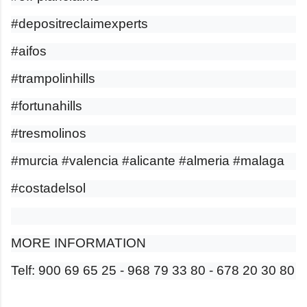
#depositreclaimexperts
#aifos
#trampolinhills
#fortunahills
#tresmolinos
#murcia #valencia #alicante #almeria #malaga
#costadelsol
MORE INFORMATION
Telf: 900 69 65 25 - 968 79 33 80 - 678 20 30 80