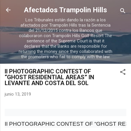
Ir al contenido principal
Afectados Trampolin Hills
Los Tribunales están dando la razón a los
afectados por Trampolin Hills tras la Sentencia
del 21/12/2015 contra los Bancos que
colaboraron con Trampolín Hills Golf Resort The
sentence of the Supreme Court is that it
declares that the Banks are responsible for
returning the money since they collaborated with
the promoters who fail to comply with the law.
II PHOTOGRAPHIC CONTEST OF
“GHOST RESIDENTIAL AREAS” IN
LEVANTE AND COSTA DEL SOL
junio 13, 2019
II PHOTOGRAPHIC CONTEST OF “GHOST RESI