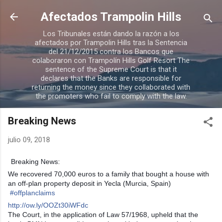
Ir al contenido principal
Afectados Trampolin Hills
Los Tribunales están dando la razón a los
afectados por Trampolin Hills tras la Sentencia
del 21/12/2015 contra los Bancos que
colaboraron con Trampolín Hills Golf Resort The
sentence of the Supreme Court is that it
declares that the Banks are responsible for
returning the money since they collaborated with
the promoters who fail to comply with the law.
Breaking News
julio 09, 2018
Breaking News:
We recovered 70,000 euros to a family that bought a house with
an off-plan property deposit in Yecla (Murcia, Spain)
#
offplanclaims
http://ow.ly/OOZt30iWFdc
The Court, in the application of Law 57/1968, upheld that the