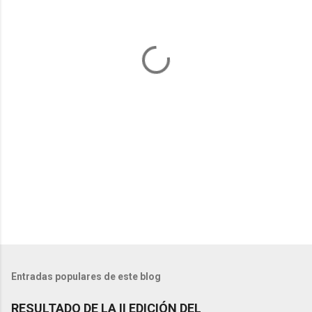
n
t
a
r
i
o
s
Entradas populares de este blog
RESULTADO DE LA II EDICIÓN DEL