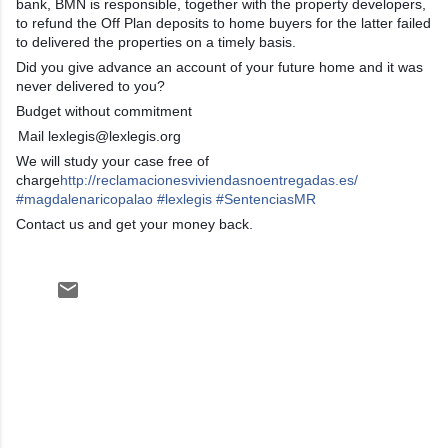
bank, BMN is responsible, together with the property developers,
to refund the Off Plan deposits to home buyers for the latter failed
to delivered the properties on a timely basis.
Did you give advance an account of your future home and it was
never delivered to you?
Budget without commitment
Mail lexlegis@lexlegis.org
We will study your case free of
charge
http://reclamacionesviviendasnoentregadas.es/
#
magdalenaricopalao
#
lexlegis
#
SentenciasMR
Contact us and get your money back.
C
o
m
e