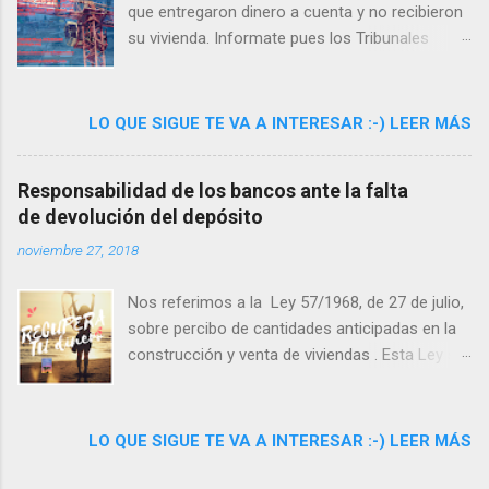
burbuja inmobiliaria en España, que han
que entregaron dinero a cuenta y no recibieron
convertido en urbanizaciones fallidas,
su vivienda. Informate pues los Tribunales
deshabitadas o fantasmales a estos conjuntos
están dando la razón a los afectados.
abandonados. El jurado ha emitido la decisión
final y ha elegido las 5 imágenes definitivas
LO QUE SIGUE TE VA A INTERESAR :-) LEER MÁS
ganadoras del concurso fotográfico. Las
plataformas citadas y en su nombre Magdalena
Responsabilidad de los bancos ante la falta
Rico Palao, abogada directora del despacho
de devolución del depósito
Lexlegis, han mostrado su satisfacción por el
gran número de ...
noviembre 27, 2018
Nos referimos a la Ley 57/1968, de 27 de julio,
sobre percibo de cantidades anticipadas en la
construcción y venta de viviendas . Esta Ley se
dictó en los años sesenta tras un gran
escándalo inmobiliario, y tenía por objeto dotar
de plena seguridad a aquellas personas que
LO QUE SIGUE TE VA A INTERESAR :-) LEER MÁS
realizasen pagos anticipados para la
adquisición de viviendas sobre plano. Una de