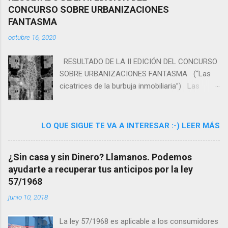
CONCURSO SOBRE URBANIZACIONES
FANTASMA
octubre 16, 2020
RESULTADO DE LA II EDICIÓN DEL CONCURSO
SOBRE URBANIZACIONES FANTASMA (“Las
cicatrices de la burbuja inmobiliaria”) Las
plataformas
www.reclamacionesviviendasnoentregadas.es y
www.trampolinhills.com ,
LO QUE SIGUE TE VA A INTERESAR :-) LEER MÁS
www.afectadosaifos.com con el despacho
Lexlegis (www.lexlegis.es) que coordina dichas
¿Sin casa y sin Dinero? Llamanos. Podemos
plataformas ha organizado el segundo
ayudarte a recuperar tus anticipos por la ley
concurso de fotografía sobre “Urbanizaciones
57/1968
Fantasma”, consistente en imágenes sobre
edificios, fincas y complejos urbanísticos
junio 10, 2018
residenciales No acabadas o entregadas a sus
legítimos compradores por el estallido de la
La ley 57/1968 es aplicable a los consumidores