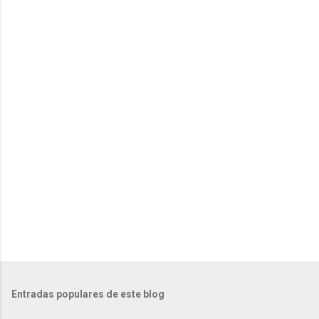
n
t
a
r
i
o
s
Entradas populares de este blog