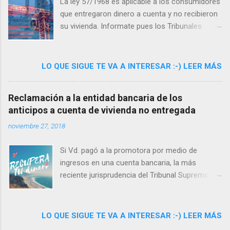
legítimos compradores por el estallido de la
La ley 57/1968 es aplicable a los consumidores
burbuja inmobiliaria en España, que han
que entregaron dinero a cuenta y no recibieron
convertido en urbanizaciones fallidas,
su vivienda. Informate pues los Tribunales
deshabitadas o fantasmales a estos conjuntos
están dando la razón a los afectados.
abandonados. El jurado ha emitido la decisión
final y ha elegido las 5 imágenes definitivas
LO QUE SIGUE TE VA A INTERESAR :-) LEER MÁS
ganadoras del concurso fotográfico. Las
plataformas citadas y en su nombre Magdalena
Reclamación a la entidad bancaria de los
Rico Palao, abogada directora del despacho
anticipos a cuenta de vivienda no entregada
Lexlegis, han mostrado su satisfacción por el
gran número de ...
noviembre 27, 2018
Si Vd. pagó a la promotora por medio de
ingresos en una cuenta bancaria, la más
reciente jurisprudencia del Tribunal Supremo le
permite reclamar a la entidad bancaria la
devolución de todo su dinero ¡No pierda la
oportunidad de recuperar el dinero que no le
LO QUE SIGUE TE VA A INTERESAR :-) LEER MÁS
devolvió la promotora ! El problema de no tener