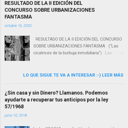
RESULTADO DE LA II EDICIÓN DEL
CONCURSO SOBRE URBANIZACIONES
FANTASMA
octubre 16, 2020
RESULTADO DE LA II EDICIÓN DEL CONCURSO
SOBRE URBANIZACIONES FANTASMA (“Las
cicatrices de la burbuja inmobiliaria”) Las
plataformas
www.reclamacionesviviendasnoentregadas.es y
www.trampolinhills.com ,
LO QUE SIGUE TE VA A INTERESAR :-) LEER MÁS
www.afectadosaifos.com con el despacho
Lexlegis (www.lexlegis.es) que coordina dichas
¿Sin casa y sin Dinero? Llamanos. Podemos
plataformas ha organizado el segundo
ayudarte a recuperar tus anticipos por la ley
concurso de fotografía sobre “Urbanizaciones
57/1968
Fantasma”, consistente en imágenes sobre
edificios, fincas y complejos urbanísticos
junio 10, 2018
residenciales No acabadas o entregadas a sus