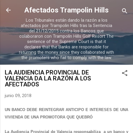
Ir al contenido principal
Afectados Trampolin Hills
Los Tribunales están dando la razón a los
afectados por Trampolin Hills tras la Sentencia
del 21/12/2015 contra los Bancos que
colaboraron con Trampolín Hills Golf Resort The
sentence of the Supreme Court is that it
declares that the Banks are responsible for
returning the money since they collaborated with
the promoters who fail to comply with the law.
LA AUDIENCIA PROVINCIAL DE
VALENCIA DA LA RAZÓN A LOS
AFECTADOS
junio 09, 2018
UN BANCO DEBE REINTEGRAR ANTICIPO E INTERESES DE UNA
VIVIENDA DE UNA PROMOTORA QUE QUEBRÓ
La Audiencia Provincial de Valencia responsabiliza a un banco y